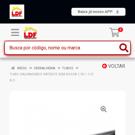
Baixe já nosso APP
0
VOLTAR
INÍCIO
SERRALHERIA
TUBOS
TUBO GALVANIZADO PATENTE SEM ROSCA 1,95 1.1/2'
A.C.