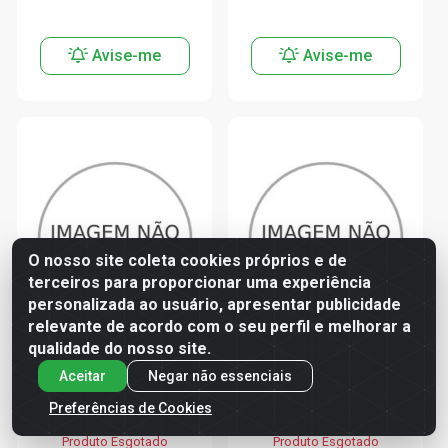
Avise-me
Avise-me
O nosso site coleta cookies próprios e de
terceiros para proporcionar uma experiência
personalizada ao usuário, apresentar publicidade
relevante de acordo com o seu perfil e melhorar a
qualidade do nosso site.
REJUNTE 1KG BRANCO
REJUNTE 1KG PLATINA
Aceitar
Negar não essenciais
MULT MASSA
MULT MASSA
Preferências de Cookies
Código: 739394
Código: 739396
Produto Esgotado
Produto Esgotado