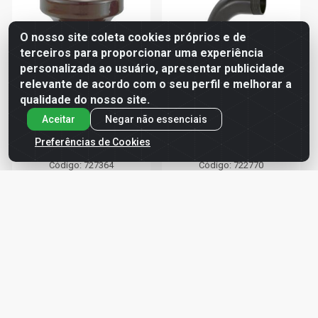
O nosso site coleta cookies próprios e de
terceiros para proporcionar uma experiência
personalizada ao usuário, apresentar publicidade
relevante de acordo com o seu perfil e melhorar a
qualidade do nosso site.
Aceitar
Negar não essenciais
ISOLADOR ROLDANA
CURVA 90° ELETRODUTO
LOUÇA 67X72 FOXLUX
ROSCA LONGA 1' AMANCO
Preferências de Cookies
Código: 727364
Código: 722770
R$ 7,19
R$ 4,43