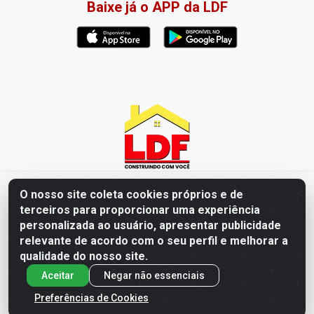
Baixe já o APP da LDF
LDF Home Center - R. Hortência Helena Amorim Brito, 1343 -
O nosso site coleta cookies próprios e de
Jardim América, Cabedelo - PB / CEP 58102-660 - CNPJ
terceiros para proporcionar uma experiência
57.477.123/0001-35
personalizada ao usuário, apresentar publicidade
relevante de acordo com o seu perfil e melhorar a
qualidade do nosso site.
Aceitar
Negar não essenciais
Preferências de Cookies