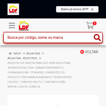
Baixe já nosso APP
0
VOLTAR
INÍCIO
ÁGUA FRIA
ÁGUA FRIA - REGISTROS
REGISTRO DE GAVETA PARA USO SEMI INDUSTRIAL
4DIMENSÕESALTURA: 328MMCOMPRIMENTO:
167MMLARGURA: 127MMOBS: DIMENSÕES DO
PRODUTO SEM EMBALAGEMDADOS TÉCNICOSPESO
LÍQUIDO: 7.538PESO BRUTO: 7.83COMPOSIÇÃO
BÁSICA: LIGA DE COBRE (B