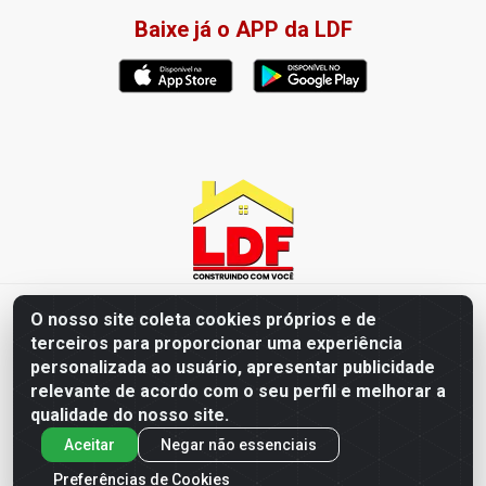
Baixe já o APP da LDF
LDF Home Center - R. Hortência Helena Amorim Brito, 1343 -
O nosso site coleta cookies próprios e de
Jardim América, Cabedelo - PB / CEP 58102-660 - CNPJ
terceiros para proporcionar uma experiência
57.477.123/0001-35
personalizada ao usuário, apresentar publicidade
relevante de acordo com o seu perfil e melhorar a
qualidade do nosso site.
Aceitar
Negar não essenciais
Preferências de Cookies