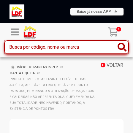
Baixe já nosso APP
0
VOLTAR
INÍCIO
MANTAS IMPER
MANTA LIQUIDA
PRODUTO IMPERMEABILIZANTE FLEXÍVEL DE BASE
ACRÍLICA, APLICÁVEL A FRIO QUE JÁ VEM PRONTO
PARA USO, ELIMINANDO A UTILIZAÇÃO DE MAÇARICOS
E CALDEIRAS.NÃO APRESENTA QUALQUER EMENDA NA
SUA TOTALIDADE, NÃO HAVENDO, PORTANDO, A
EXISTÊNCIA DE PONTOS FRA