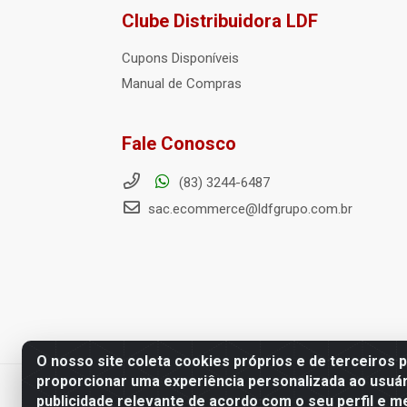
Clube Distribuidora LDF
Cupons Disponíveis
Manual de Compras
Fale Conosco
(83) 3244-6487
sac.ecommerce@ldfgrupo.com.br
O nosso site coleta cookies próprios e de terceiros 
proporcionar uma experiência personalizada ao usuár
LDF Home Center - R. Hortência H
publicidade relevante de acordo com o seu perfil e m