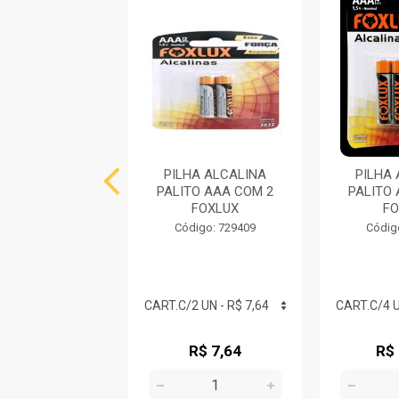
HA ALCALINA
PILHA ALCALINA
PILHA
ENA AA COM 4
PALITO AAA COM 2
PALITO
ELGIN
FOXLUX
FO
digo: 736318
Código: 729409
Códig
R$ 15,12
R$ 7,64
R$