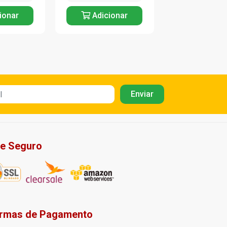
ionar
Adicionar
Adicio
te Seguro
rmas de Pagamento