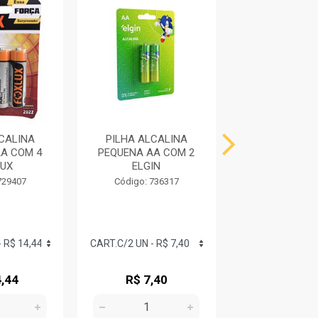
CALINA
PILHA ALCALINA
PILHA ALCA
A COM 4
PEQUENA AA COM 2
PEQUENA AA 
UX
ELGIN
ELGIN
729407
Código: 736317
Código: 736
,44
R$ 7,40
R$ 15,1