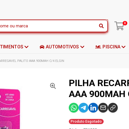
|
0
STIMENTOS
AUTOMOTIVOS
PISCINA
ARREGAVEL PALITO AAA 900MAH C/4 ELGIN
PILHA RECAR
AAA 900MAH 
Produto Esgotado