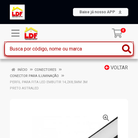
Baixe já nosso APP
0
VOLTAR
INÍCIO
CONECTORES
CONECTOR PARA ILUMINAÇÃO
PERFIL PARA FITA LED EMBUTIR 14,2X8,5MM 3M
PRETO ASTRALED