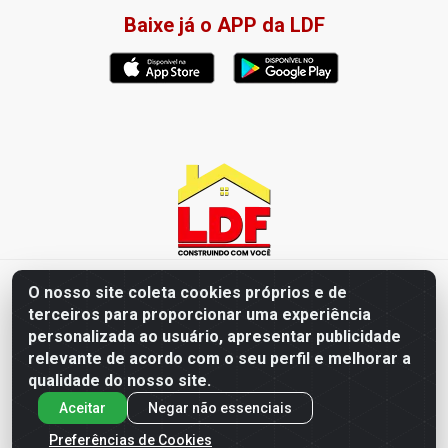
Baixe já o APP da LDF
LDF Home Center - R. Hortência Helena Amorim Brito, 1343 -
O nosso site coleta cookies próprios e de
Jardim América, Cabedelo - PB / CEP 58102-660 - CNPJ
terceiros para proporcionar uma experiência
57.477.123/0001-35
personalizada ao usuário, apresentar publicidade
relevante de acordo com o seu perfil e melhorar a
qualidade do nosso site.
Aceitar
Negar não essenciais
Preferências de Cookies