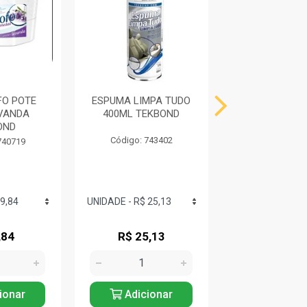
FO POTE
ESPUMA LIMPA TUDO
GANCHO PLA
VANDA
400ML TEKBOND
MULTIUSO 3
OND
CLOSET OR
Código: 743402
740719
Código: 743
,84
R$ 25,13
R$ 14,3
ionar
Adicionar
Adicio