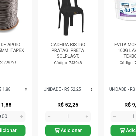
 DE APOIO
CADEIRA BISTRO
EVITA MO
5MM ITAPEX
PRATAGI PRETA
100G LA
SOLPLAST.
TEKB
o: 738791
Código: 743948
Código: 
 1,88
R$ 52,25
R$ 9
icionar
Adicionar
Adic