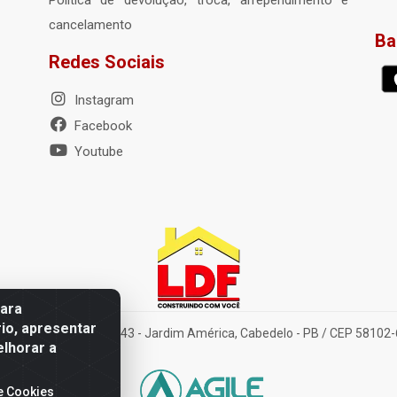
Política de devolução, troca, arrependimento e
cancelamento
Ba
Redes Sociais
Instagram
Facebook
Youtube
para
io, apresentar
elena Amorim Brito, 1343 - Jardim América, Cabedelo - PB / CEP 58102
elhorar a
e Cookies