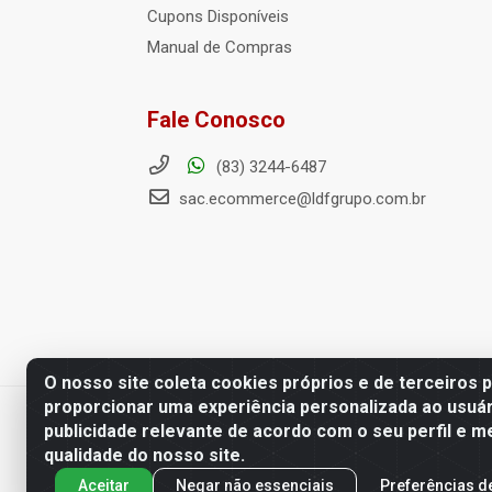
Cupons Disponíveis
Manual de Compras
Fale Conosco
(83) 3244-6487
sac.ecommerce@ldfgrupo.com.br
O nosso site coleta cookies próprios e de terceiros 
proporcionar uma experiência personalizada ao usuár
LDF Home Center - R. Hortência H
publicidade relevante de acordo com o seu perfil e m
qualidade do nosso site.
Aceitar
Negar não essenciais
Preferências d