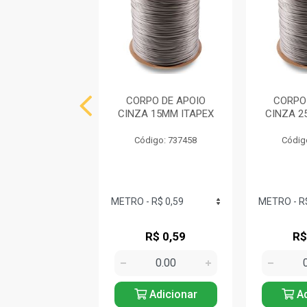
HO PLASTICO
CORPO DE APOIO
CORPO
IUSO 3KG MY
CINZA 15MM ITAPEX
CINZA 2
SET ORDENE
Código: 737458
Códig
digo: 743797
R$ 14,39
R$ 0,59
R$
Adicionar
Adicionar
Ad