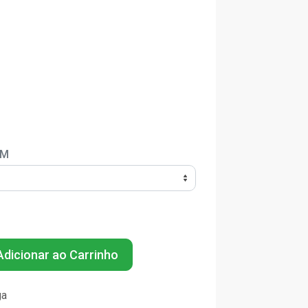
EM
dicionar ao Carrinho
ga