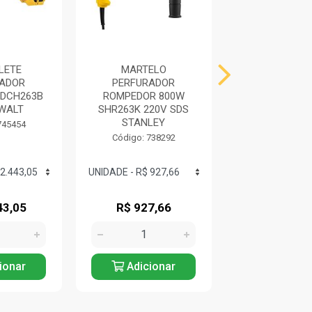
LETE
MARTELO
MARTELE
RADOR
PERFURADOR
PERFURA
DCH263B
ROMPEDOR 800W
ROMPEDOR GB
WALT
SHR263K 220V SDS
DRE BOS
STANLEY
745454
Código: 732
Produto Esgo
Código: 738292
43,05
R$ 927,66
Avise
ionar
Adicionar