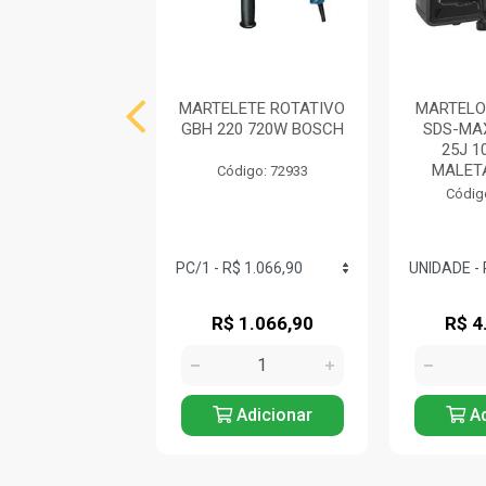
ARTELETE
MARTELETE ROTATIVO
MARTELO
RFURADOR
GBH 220 720W BOSCH
SDS-MAX
DOR GBH 2-28
25J 
RE BOSCH
MALETA
Código: 72933
digo: 732827
Códig
uto Esgotado
R$ 1.066,90
R$ 4
Avise-me
Adicionar
Ad