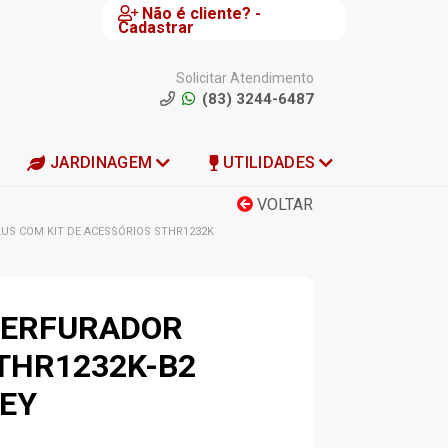
Não é cliente? -
Cadastrar
Solicitar Atendimento
(83) 3244-6487
JARDINAGEM
UTILIDADES
VOLTAR
US COM KIT DE ACESSÓRIOS STHR1232K
PERFURADOR
THR1232K-B2
EY