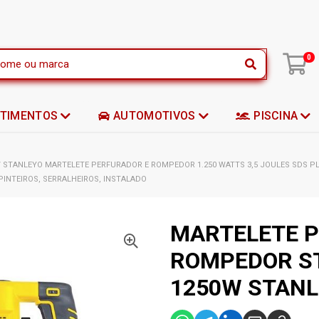
|
0
STIMENTOS
AUTOMOTIVOS
PISCINA
STANLEYO MARTELETE PERFURADOR E ROMPEDOR 1.250 WATTS 3,5 JOULES SDS PL
PINTEIROS, SERRALHEIROS, INSTALADO
MARTELETE 
ROMPEDOR S
1250W STANL