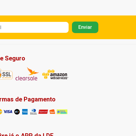
te Seguro
rmas de Pagamento
ixe já o APP da LDF