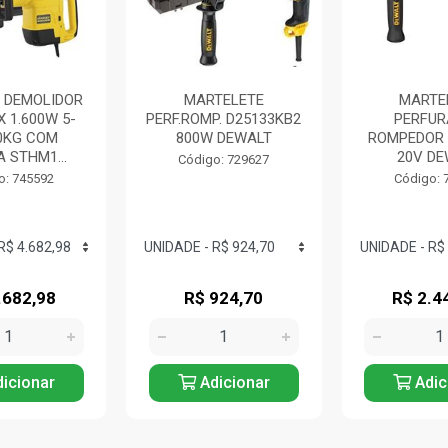
 DEMOLIDOR
MARTELETE
MARTE
 1.600W 5-
PERF.ROMP. D25133KB2
PERFU
10KG COM
800W DEWALT
ROMPEDOR 
 STHM1...
20V DE
Código: 729627
o: 745592
Código: 
.682,98
R$ 924,70
R$ 2.4
icionar
Adicionar
Adic