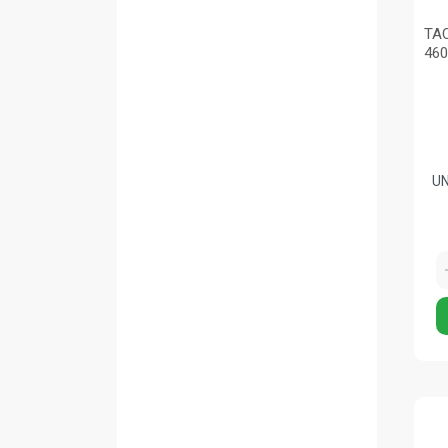
TA
46