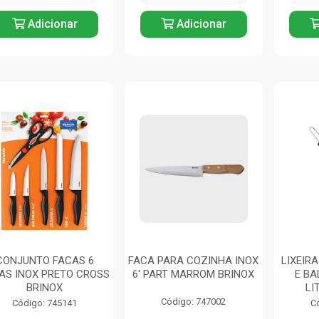
Adicionar
Adicionar
CONJUNTO FACAS 6
FACA PARA COZINHA INOX
LIXEIR
AS INOX PRETO CROSS
6' PART MARROM BRINOX
E BA
BRINOX
LI
Código: 747002
Código: 745141
C