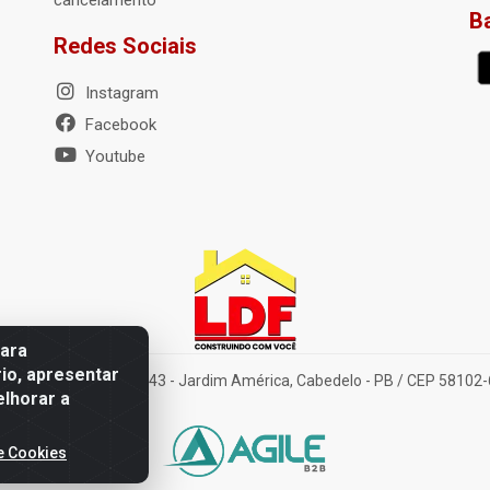
cancelamento
B
Redes Sociais
Instagram
Facebook
Youtube
para
io, apresentar
elena Amorim Brito, 1343 - Jardim América, Cabedelo - PB / CEP 58102
elhorar a
e Cookies