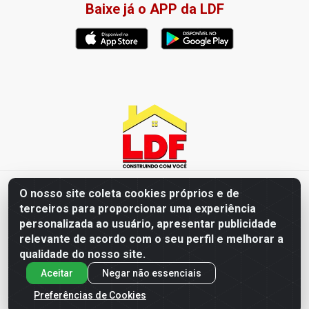
Baixe já o APP da LDF
LDF Home Center - R. Hortência Helena Amorim Brito, 1343 -
O nosso site coleta cookies próprios e de
Jardim América, Cabedelo - PB / CEP 58102-660 - CNPJ
terceiros para proporcionar uma experiência
57.477.123/0001-35
personalizada ao usuário, apresentar publicidade
relevante de acordo com o seu perfil e melhorar a
qualidade do nosso site.
Aceitar
Negar não essenciais
Preferências de Cookies