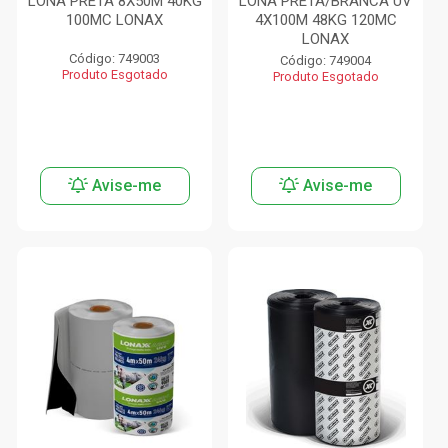
LONA PRETA 8X50M 40KG
LONA PRETA/BRANCA UV
100MC LONAX
4X100M 48KG 120MC
LONAX
Código: 749003
Código: 749004
Produto Esgotado
Produto Esgotado
Avise-me
Avise-me