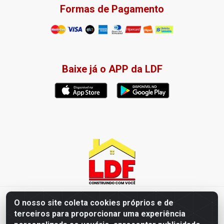
Formas de Pagamento
Baixe já o APP da LDF
LDF Home Center - R. Hortência Helena Amorim Brito, 1343 -
O nosso site coleta cookies próprios e de
Jardim América, Cabedelo - PB / CEP 58102-660 - CNPJ
terceiros para proporcionar uma experiência
57.477.123/0001-35