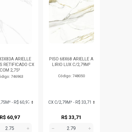
83X83A ARIELLE
PISO 68X68 ARIELLE A
S RETIFICADO CX
LIRIO LUX C/2,79M²
COM 2,75²
Código: 748050
ódigo: 746963
R$ 60,97
R$ 33,71