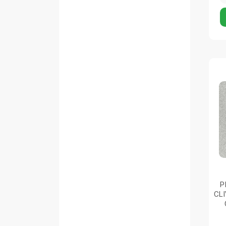
P
CLI