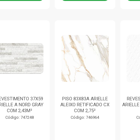
EVESTIMENTO 37X59
PISO 83X83A ARIELLE
REVES
RIELLE A NORD GRAY
ALEIXO RETIFICADO CX
ARIELL
COM 2,43M²
COM 2,75²
Código: 747248
Código: 746964
C