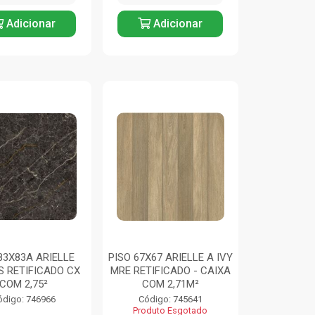
Adicionar
Adicionar
83X83A ARIELLE
PISO 67X67 ARIELLE A IVY
S RETIFICADO CX
MRE RETIFICADO - CAIXA
COM 2,75²
COM 2,71M²
ódigo: 746966
Código: 745641
Produto Esgotado