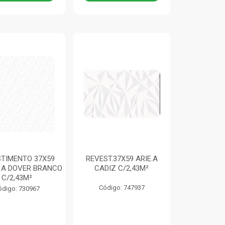
TIMENTO 37X59
REVEST.37X59 ARIE.A
E A DOVER BRANCO
CADIZ C/2,43M²
C/2,43M²
Código: 747937
ódigo: 730967