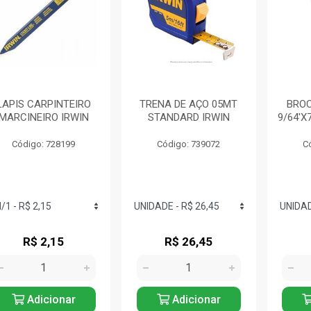
LAPIS CARPINTEIRO
TRENA DE AÇO 05MT
BROC
MARCINEIRO IRWIN
STANDARD IRWIN
9/64'X
Código: 728199
Código: 739072
C
R$ 2,15
R$ 26,45
Adicionar
Adicionar