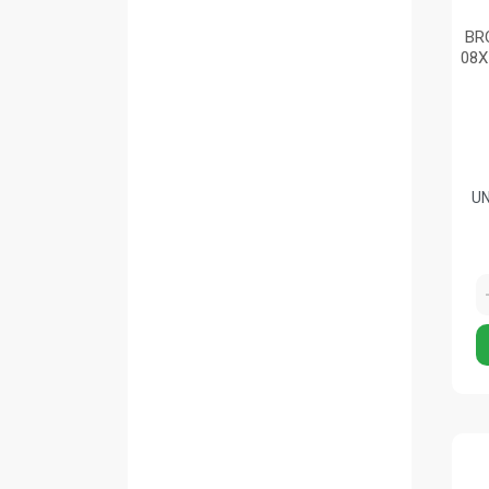
BR
08