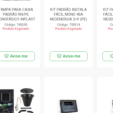
TAMPA PARA CAIXA
KIT PADRÃO INSTALA
KIT 
PADRÃO RN/PE
FÁCIL MONO 40A
FÁCIL
ONOFÁSICO INPLAST
NEOENERGIA 3/4' (PE)
NEOE
Código: 740250
Código: 750314
C
Produto Esgotado
Produto Esgotado
Pro
Avise-me
Avise-me