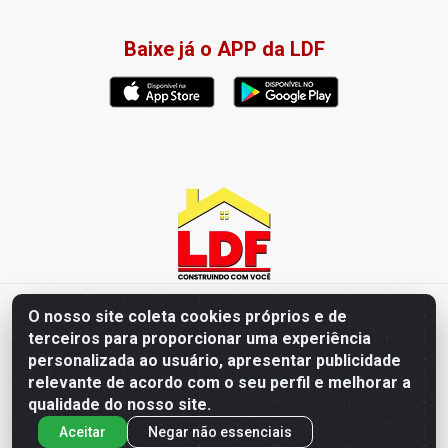
Baixe já o APP da LDF
LDF Home Center - R. Hortência Helena Amorim Brito, 1343 -
O nosso site coleta cookies próprios e de
Jardim América, Cabedelo - PB / CEP 58102-660 - CNPJ
terceiros para proporcionar uma experiência
57.477.123/0001-35
personalizada ao usuário, apresentar publicidade
relevante de acordo com o seu perfil e melhorar a
qualidade do nosso site.
Aceitar
Negar não essenciais