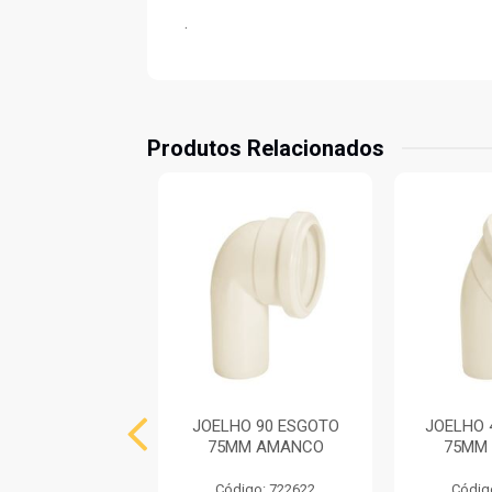
.
Produtos Relacionados
 ESGOTO 75MM
JOELHO 90 ESGOTO
JOELHO 
FORTLEV
75MM AMANCO
75MM
digo: 733261
Código: 722622
Códig