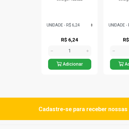
R$ 4,89
R$ 6,24
R$
Adicionar
Adicionar
Ad
Cadastre-se para receber nossas 