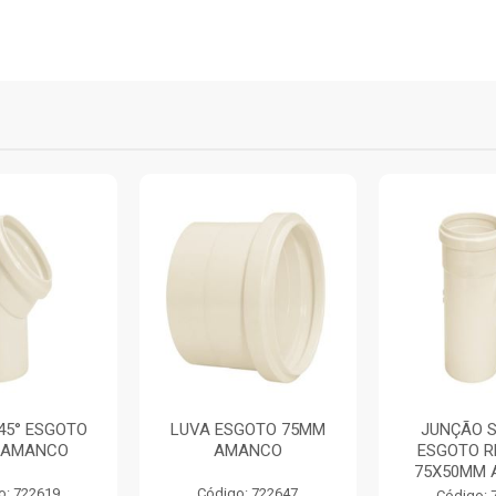
45° ESGOTO
LUVA ESGOTO 75MM
JUNÇÃO S
 AMANCO
AMANCO
ESGOTO R
75X50MM
o: 722619
Código: 722647
Código: 