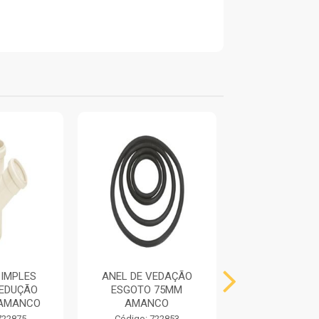
IMPLES
ANEL DE VEDAÇÃO
LUVA ESGOTO
EDUÇÃO
ESGOTO 75MM
FORTLE
 AMANCO
AMANCO
Código: 733
722875
Código: 722853