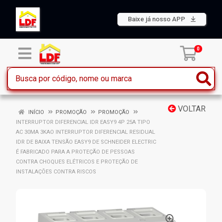
Baixe já nosso APP
0
VOLTAR
INÍCIO
PROMOÇÃO
PROMOÇÃO
INTERRUPTOR DIFERENCIAL IDR EASY9 4P 25A TIPO
AC 30MA 3KAO INTERRUPTOR DIFERENCIAL RESIDUAL
IDR DE BAIXA TENSÃO EASY9 DE SCHNEIDER ELECTRIC
É FABRICADO PARA A PROTEÇÃO DE PESSOAS
CONTRA CHOQUES ELÉTRICOS E PROTEÇÃO DE
INSTALAÇÕES CONTRA RISCOS