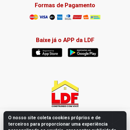
Formas de Pagamento
Baixe já o APP da LDF
LDF Home Center - R. Hortência Helena Amorim Brito, 1343 -
O nosso site coleta cookies próprios e de
Jardim América, Cabedelo - PB / CEP 58102-660 - CNPJ
terceiros para proporcionar uma experiência
57.477.123/0001-35