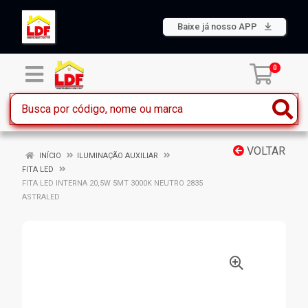
Baixe já nosso APP
0
VOLTAR
INÍCIO
ILUMINAÇÃO AUXILIAR
FITA LED
FITA LED INTERNA 20,5W 5MT 3000K NEUTRO 2835
ASTRALED