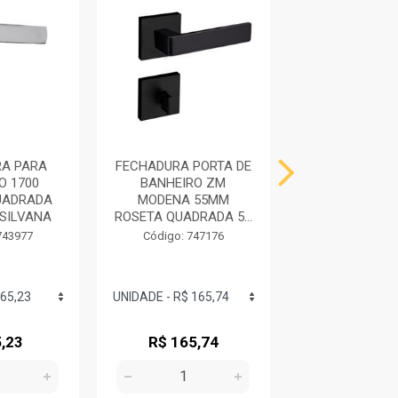
A PARA
FECHADURA PORTA DE
FECHADURA
O 1700
BANHEIRO ZM
BANHEIRO I
UADRADA
MODENA 55MM
ROSETA CR
SILVANA
ROSETA QUADRADA 5...
SILVAN
743977
Código: 747176
Código: 743
,23
R$ 165,74
R$ 56,6