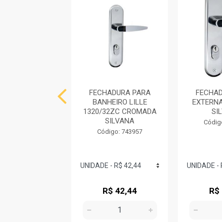
ADURA PARA
FECHADURA PARA
FECHAD
HEIRO ITALY
BANHEIRO LILLE
EXTERN
TA CROMADO
1320/32ZC CROMADA
SI
SILVANA
SILVANA
Códig
digo: 743959
Código: 743957
R$ 56,60
R$ 42,44
R$