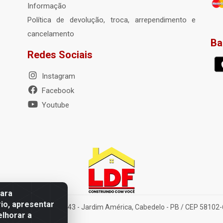
Informação
Política de devolução, troca, arrependimento e
cancelamento
Ba
Redes Sociais
Instagram
Facebook
Youtube
para
io, apresentar
elena Amorim Brito, 1343 - Jardim América, Cabedelo - PB / CEP 58102
elhorar a