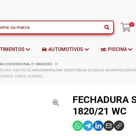
|
0
STIMENTOS
AUTOMOTIVOS
PISCINA
RA CONVENCIONAL P/ BANHEIRO
DE USO: PORTAS DE MADEIRAMÁQUINA: 803DISTÂNCIA DE BROCA: 40 MMFREQUÊNCI
SÓRIOS: CHAVE, CILINDRO,
FECHADURA 
1820/21 WC