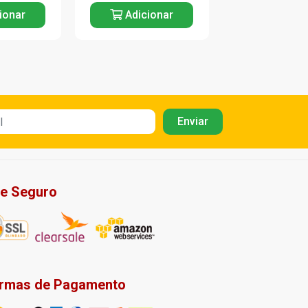
ionar
Adicionar
Adicio
te Seguro
rmas de Pagamento