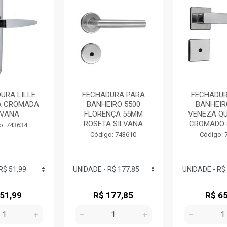
URA LILLE
FECHADURA PARA
FECHADUR
A CROMADA
BANHEIRO 5500
BANHEIR
LVANA
FLORENÇA 55MM
VENEZA Q
ROSETA SILVANA
CROMADO 
o: 743634
Código: 743610
Código: 
 51,99
R$ 177,85
R$ 65