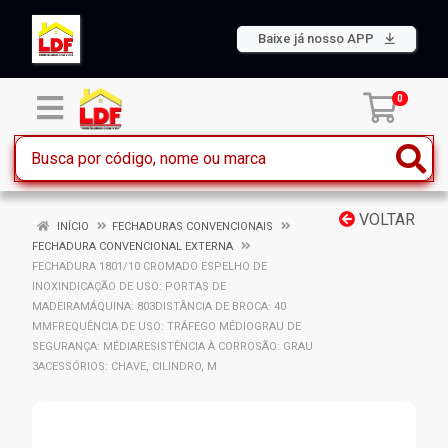
Baixe já nosso APP
0
VOLTAR
INÍCIO
FECHADURAS CONVENCIONAIS
FECHADURA CONVENCIONAL EXTERNA
FECHADURA 1801/10 CROMADO ESPELHO DE
INOXINDICAÇÃO DE USO: PORTAS DE
MADEIRAMÁQUINA: 803DISTÂNCIA DE BROCA: 40
MMFREQUÊNCIA DE USO: TRÁFEGO MÉDIOGRAU DE
SEGURANÇA: MÉDIARESISTÊNCIA À CORROSÃO: GRAU
3ACESSÓRIOS: CHAVE, CILINDRO, M