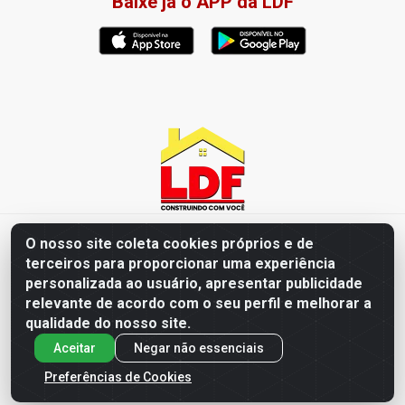
Baixe já o APP da LDF
LDF Home Center - R. Hortência Helena Amorim Brito, 1343 -
O nosso site coleta cookies próprios e de
Jardim América, Cabedelo - PB / CEP 58102-660 - CNPJ
terceiros para proporcionar uma experiência
57.477.123/0001-35
personalizada ao usuário, apresentar publicidade
relevante de acordo com o seu perfil e melhorar a
qualidade do nosso site.
Aceitar
Negar não essenciais
Preferências de Cookies