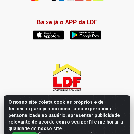
Baixe já o APP da LDF
LDF Home Center - R. Hortência Helena Amorim Brito, 1343 -
O nosso site coleta cookies próprios e de
Jardim América, Cabedelo - PB / CEP 58102-660 - CNPJ
terceiros para proporcionar uma experiência
57.477.123/0001-35
personalizada ao usuário, apresentar publicidade
relevante de acordo com o seu perfil e melhorar a
qualidade do nosso site.