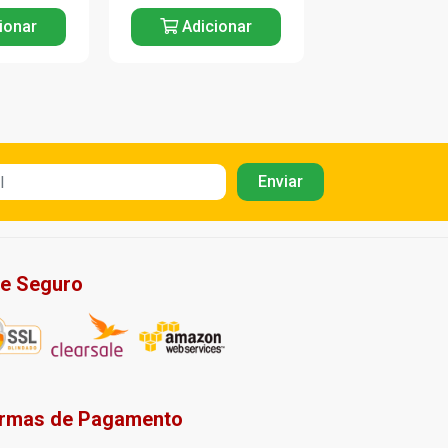
ionar
Adicionar
Adicio
te Seguro
rmas de Pagamento