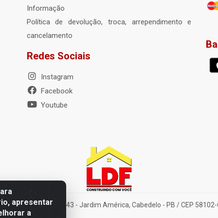
Informação
Política de devolução, troca, arrependimento e
cancelamento
Ba
Redes Sociais
Instagram
Facebook
Youtube
para
io, apresentar
elena Amorim Brito, 1343 - Jardim América, Cabedelo - PB / CEP 58102
elhorar a