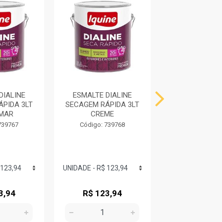
DIALINE
ESMALTE DIALINE
ESMALTE DI
PIDA 3LT
SECAGEM RÁPIDA 3LT
SECAGEM RÁPI
 MAR
CREME
MARRO
739767
Código: 739768
Código: 739
3,94
R$ 123,94
R$ 123,