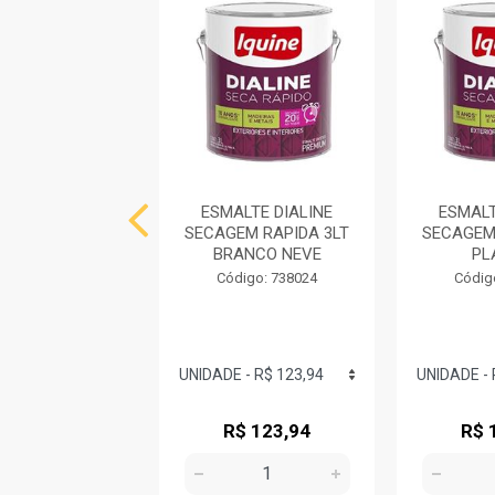
LTE DIALINE
ESMALTE DIALINE
ESMALT
EM RÁPIDA 3LT
SECAGEM RAPIDA 3LT
SECAGEM
MARROM
BRANCO NEVE
PL
digo: 739769
Código: 738024
Códig
$ 123,94
R$ 123,94
R$ 