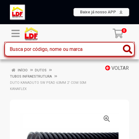
Baixe já nosso APP
0
VOLTAR
INÍCIO
DUTOS
TUBOS INFRAESTRUTURA
DUTO KANADUTO SW PEAD 63MM 2' COM 50M
KANAFLEX