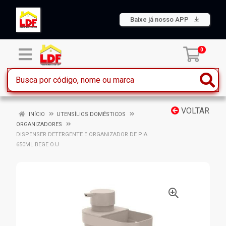
Baixe já nosso APP
0
VOLTAR
INÍCIO
UTENSÍLIOS DOMÉSTICOS
ORGANIZADORES
DISPENSER DETERGENTE E ORGANIZADOR DE PIA
650ML BEGE O.U