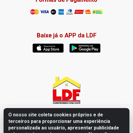
Baixe já o APP da LDF
LDF Home Center - R. Hortência Helena Amorim Brito, 1343 -
O nosso site coleta cookies próprios e de
Jardim América, Cabedelo - PB / CEP 58102-660 - CNPJ
terceiros para proporcionar uma experiência
57.477.123/0001-35
personalizada ao usuário, apresentar publicidade