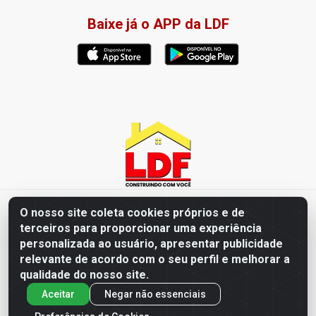
Baixe já o APP da LDF
LDF Home Center - R. Hortência Helena Amorim Brito, 1343 -
O nosso site coleta cookies próprios e de
Jardim América, Cabedelo - PB / CEP 58102-660 - CNPJ
terceiros para proporcionar uma experiência
57.477.123/0001-35
personalizada ao usuário, apresentar publicidade
relevante de acordo com o seu perfil e melhorar a
qualidade do nosso site.
Aceitar
Negar não essenciais