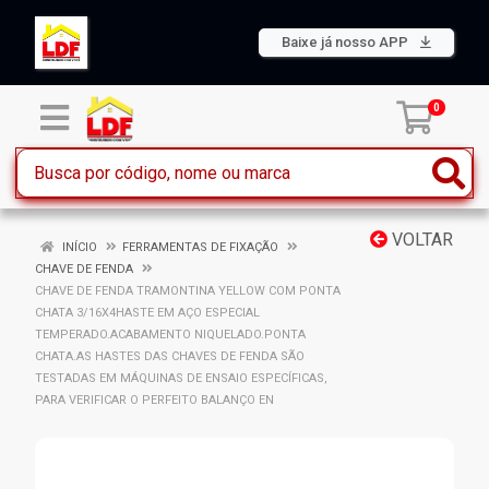
Baixe já nosso APP
0
VOLTAR
INÍCIO
FERRAMENTAS DE FIXAÇÃO
CHAVE DE FENDA
CHAVE DE FENDA TRAMONTINA YELLOW COM PONTA
CHATA 3/16X4HASTE EM AÇO ESPECIAL
TEMPERADO.ACABAMENTO NIQUELADO.PONTA
CHATA.AS HASTES DAS CHAVES DE FENDA SÃO
TESTADAS EM MÁQUINAS DE ENSAIO ESPECÍFICAS,
PARA VERIFICAR O PERFEITO BALANÇO EN