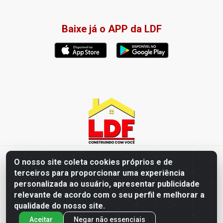
Baixe já o APP da LDF
LDF Home Center - R. Hortência Helena Amorim Brito, 1343 -
O nosso site coleta cookies próprios e de
Jardim América, Cabedelo - PB / CEP 58102-660 - CNPJ
terceiros para proporcionar uma experiência
57.477.123/0001-35
personalizada ao usuário, apresentar publicidade
relevante de acordo com o seu perfil e melhorar a
qualidade do nosso site.
Aceitar
Negar não essenciais