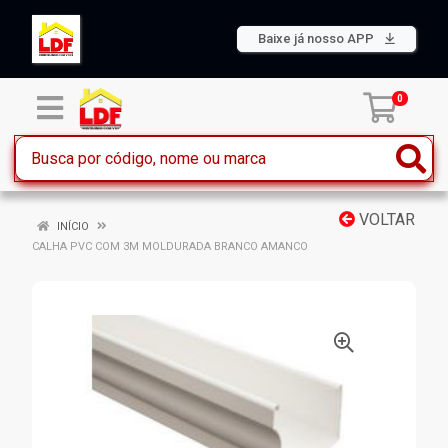
Baixe já nosso APP
0
VOLTAR
INÍCIO
CALHA PVC COM 3M MOLDURADA BRANCO AMANCO