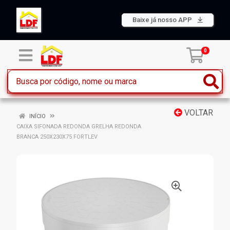
Baixe já nosso APP
0
VOLTAR
INÍCIO
CAIXA SIFONADA REDONDA GRELHA REDONDA
BRANCA 250X230X75 FORTLEV