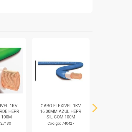
IVEL 1KV
CABO FLEXIVEL 1KV
CABO FLEXIV
RDE HEPR
16.00MM AZUL HEPR
16.00MM VER
 100M
SIL COM 100M
HEPR SIL CO
727130
Código: 740427
Código: 740