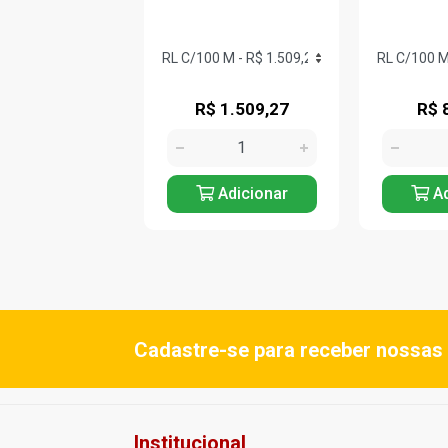
 2.199,48
R$ 1.509,27
R$ 
Adicionar
Adicionar
Ad
Cadastre-se para receber nossas 
Institucional