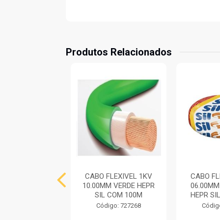
Produtos Relacionados
FLEXIVEL 1KV
CABO FLEXIVEL 1KV
CABO FL
0MM VERMELHO
10.00MM VERDE HEPR
06.00M
SIL COM 100M
SIL COM 100M
HEPR SI
digo: 740429
Código: 727268
Códig