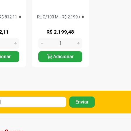
2,11
R$ 2.199,48
R$ 2.199
ionar
Adicionar
Adicio