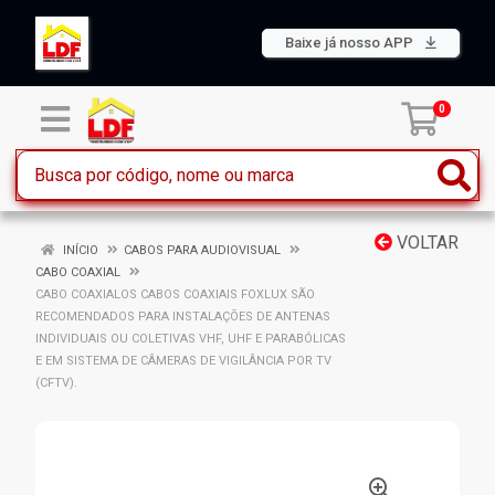
Baixe já nosso APP
0
VOLTAR
INÍCIO
CABOS PARA AUDIOVISUAL
CABO COAXIAL
CABO COAXIALOS CABOS COAXIAIS FOXLUX SÃO
RECOMENDADOS PARA INSTALAÇÕES DE ANTENAS
INDIVIDUAIS OU COLETIVAS VHF, UHF E PARABÓLICAS
E EM SISTEMA DE CÂMERAS DE VIGILÂNCIA POR TV
(CFTV).