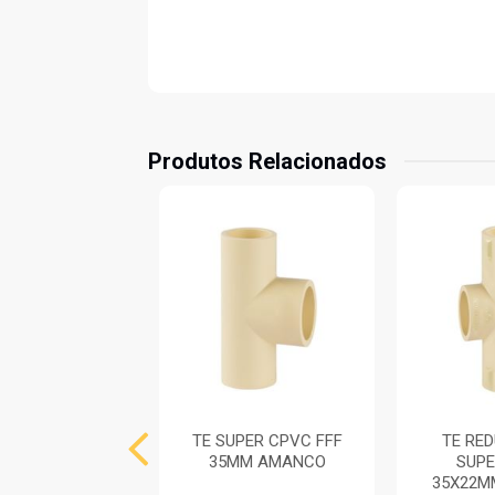
Produtos Relacionados
HO 90 SUPER
TE SUPER CPVC FFF
TE RE
VC FF 35MM
35MM AMANCO
SUP
AMANCO
35X22M