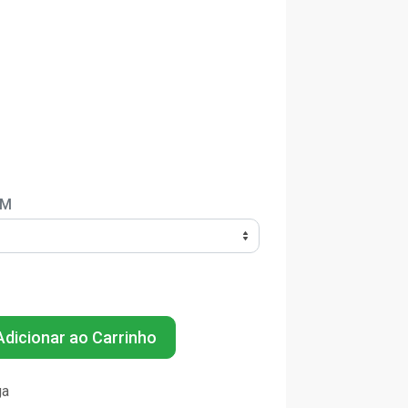
EM
dicionar ao Carrinho
ga