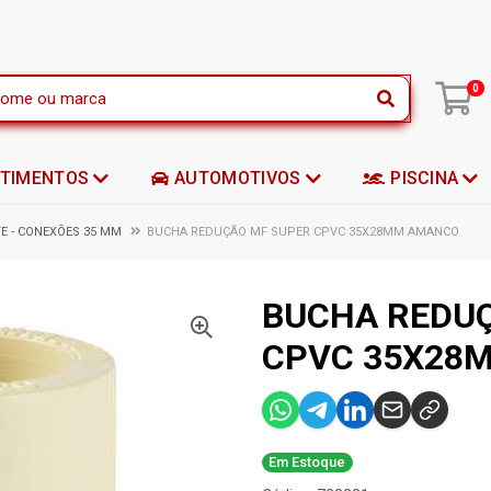
|
0
STIMENTOS
AUTOMOTIVOS
PISCINA
E - CONEXÕES 35 MM
BUCHA REDUÇÃO MF SUPER CPVC 35X28MM AMANCO
BUCHA REDU
CPVC 35X28
Em Estoque