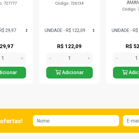
AMA
o: 727777
Código: 726134
Código: 
 29,97
R$ 122,09
R$ 52
icionar
Adicionar
Adic
ofertas!