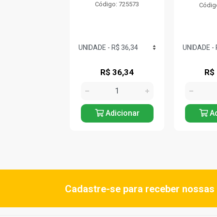
Código: 725573
digo: 725575
Códig
R$ 15,99
R$ 36,34
R$
Adicionar
Adicionar
Ad
Cadastre-se para receber nossas 