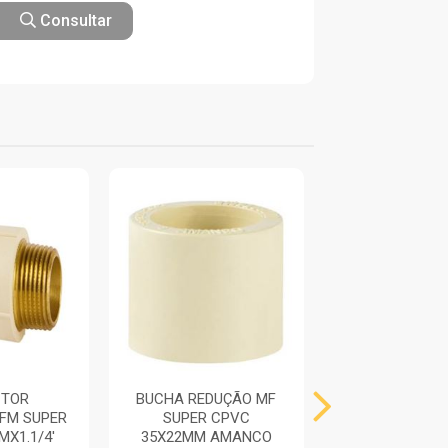
Consultar
CTOR
BUCHA REDUÇÃO MF
JOELHO 90 
FM SUPER
SUPER CPVC
CPVC FF 3
X1.1/4'
35X22MM AMANCO
AMANC