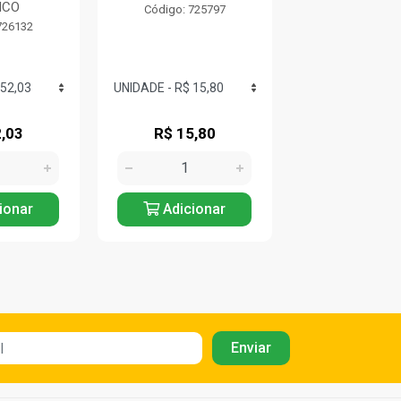
NCO
Código: 725797
Código: 725
726132
,03
R$ 15,80
R$ 15,9
ionar
Adicionar
Adicio