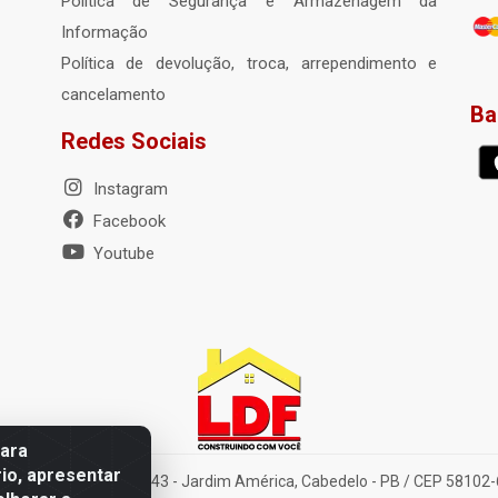
Política de Segurança e Armazenagem da
Informação
Política de devolução, troca, arrependimento e
cancelamento
Ba
Redes Sociais
Instagram
Facebook
Youtube
para
io, apresentar
elena Amorim Brito, 1343 - Jardim América, Cabedelo - PB / CEP 58102