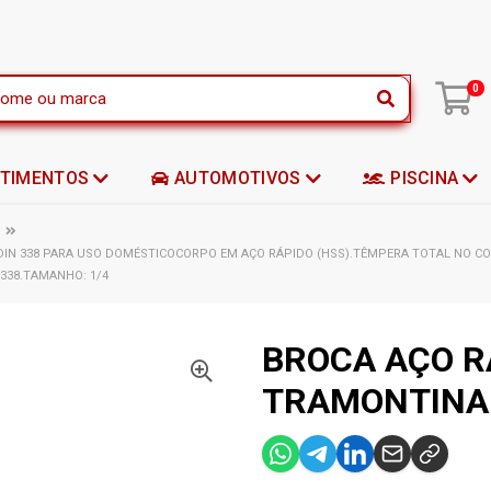
|
0
STIMENTOS
AUTOMOTIVOS
PISCINA
DIN 338 PARA USO DOMÉSTICOCORPO EM AÇO RÁPIDO (HSS).TÊMPERA TOTAL NO C
 338.TAMANHO: 1/4
BROCA AÇO R
TRAMONTINA