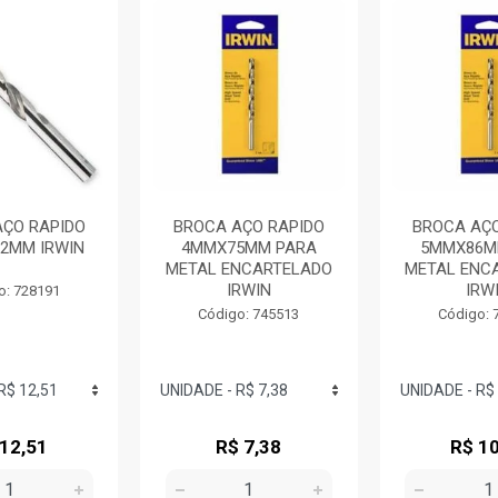
AÇO RAPIDO
BROCA AÇO RAPIDO
BROCA AÇO
102MM IRWIN
4MMX75MM PARA
5MMX86M
METAL ENCARTELADO
METAL ENC
IRWIN
IRW
o: 728191
Código: 745513
Código: 
 12,51
R$ 7,38
R$ 10