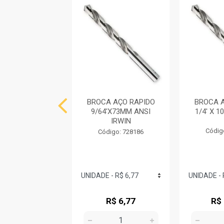
 BROCAS AÇO
BROCA AÇO RAPIDO
BROCA 
A COM 07 PCS
9/64'X73MM ANSI
1/4' X 
LINE BOSCH
IRWIN
Códig
digo: 730466
Código: 728186
R$ 81,37
R$ 6,77
R$