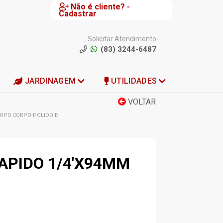
Não é cliente? -
Cadastrar
Solicitar Atendimento
(83) 3244-6487
JARDINAGEM
UTILIDADES
VOLTAR
ORPO.CORPO POLIDO E
APIDO 1/4'X94MM