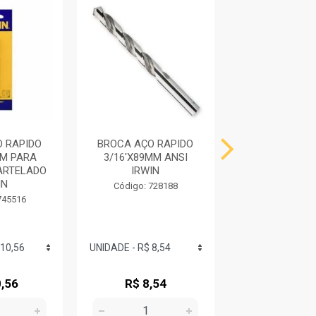
 RAPIDO
BROCA AÇO RAPIDO
JOGO BROCA
M PARA
3/16'X89MM ANSI
RAPIDA COM 
ARTELADO
IRWIN
X-LINE BO
IN
Código: 728188
Código: 730
745516
,56
R$ 8,54
R$ 81,3