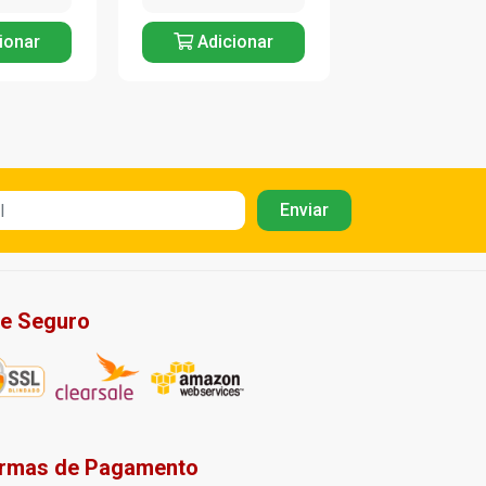
ionar
Adicionar
Adicio
te Seguro
rmas de Pagamento