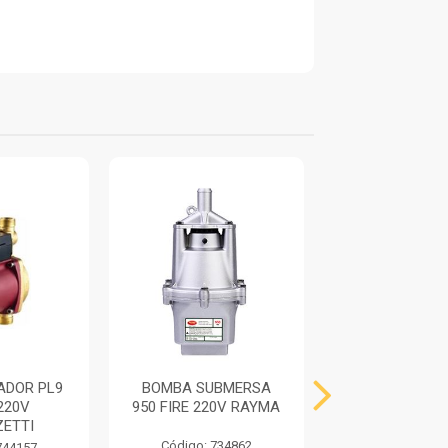
ADOR PL9
BOMBA SUBMERSA
BOMBA SUB
220V
950 FIRE 220V RAYMA
850 FIRE 220
ETTI
Código: 734862
Código: 734
744157