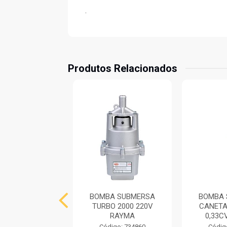
.
Produtos Relacionados
A SUBMERSA
BOMBA SUBMERSA
BOMBA 
RE 220V RAYMA
TURBO 2000 220V
CANETA
RAYMA
0,33C
digo: 734861
Código: 734860
Códig