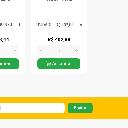
8,44
R$ 402,88
R$ 385,
ionar
Adicionar
Adicio