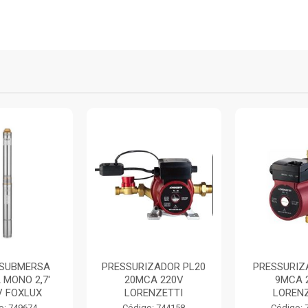
SUBMERSA
PRESSURIZADOR PL20
PRESSURIZ
 MONO 2,7'
20MCA 220V
9MCA 
V FOXLUX
LORENZETTI
LORENZ
o: 749674
Código: 744158
Código: 