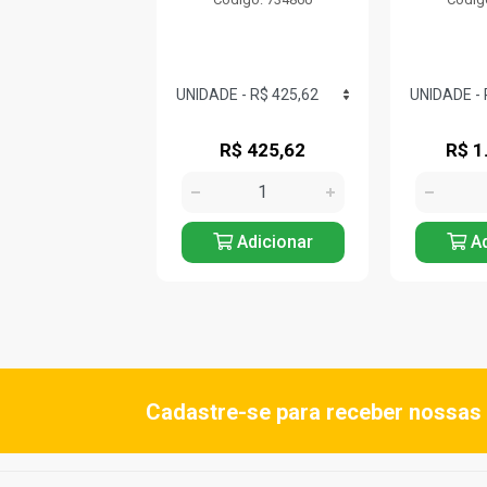
$ 385,71
R$ 425,62
R$ 1
Adicionar
Adicionar
Ad
Cadastre-se para receber nossas 