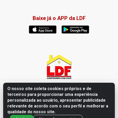
Baixe já o APP da LDF
LDF Home Center - R. Hortência Helena Amorim Brito, 1343 -
O nosso site coleta cookies próprios e de
Jardim América, Cabedelo - PB / CEP 58102-660 - CNPJ
terceiros para proporcionar uma experiência
57.477.123/0001-35
personalizada ao usuário, apresentar publicidade
relevante de acordo com o seu perfil e melhorar a
qualidade do nosso site.