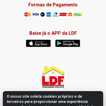
Formas de Pagamento
Baixe já o APP da LDF
LDF Home Center - R. Hortência Helena Amorim Brito, 1343 -
O nosso site coleta cookies próprios e de
Jardim América, Cabedelo - PB / CEP 58102-660 - CNPJ
terceiros para proporcionar uma experiência
57.477.123/0001-35