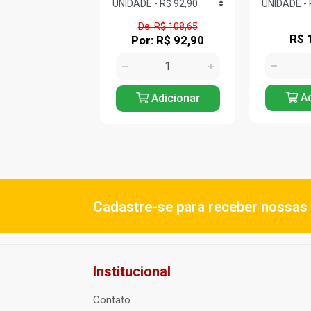
De: R$ 108,65
R$ 92,89
R$ 
Por: R$ 92,90
Adicionar
Ad
Adicionar
Cadastre-se para receber nossas 
Institucional
Contato