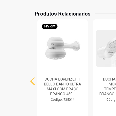
Produtos Relacionados
14% OFF
HA ZAGONEL
DUCHA LORENZETTI
DUCHA
ALE PLUS 4
BELLO BANHO ULTRA
MOM
PERATURAS
MAXI COM BRAÇO
TEMPE
O 220V 4400W
BRANCO 460...
BRANCO 
digo: 745337
Código: 735014
Códig