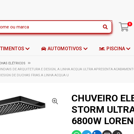
|
0
STIMENTOS
AUTOMOTIVOS
PISCINA
CHAS ELÉTRICOS
IAIS DE ARQUITETURA E DESIGN, A LINHA ACQUA ULTRA APRESENTA ACABAMEN
DESIGN DE DUCHAS FRIAS.A LINHA ACQUA U
CHUVEIRO EL
STORM ULTRA
6800W LOREN