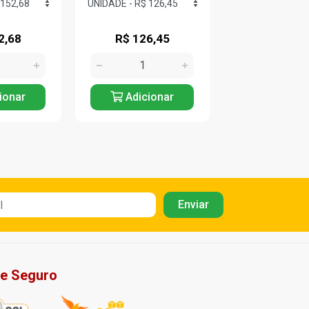
2,68
R$ 126,45
R$ 92,8
ionar
Adicionar
Adicio
te Seguro