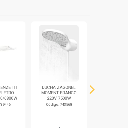
ENZETTI
DUCHA ZAGONEL
DUCHA ZAG
ELETRO
MOMENT BRANCO
IDEALE PLU
0/6800W
220V 7500W
TEMPERAT
BRANCO 220V
739446
Código: 743568
Código: 745