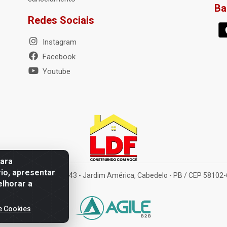
Ba
Redes Sociais
Instagram
Facebook
Youtube
para
io, apresentar
elena Amorim Brito, 1343 - Jardim América, Cabedelo - PB / CEP 58102
elhorar a
e Cookies