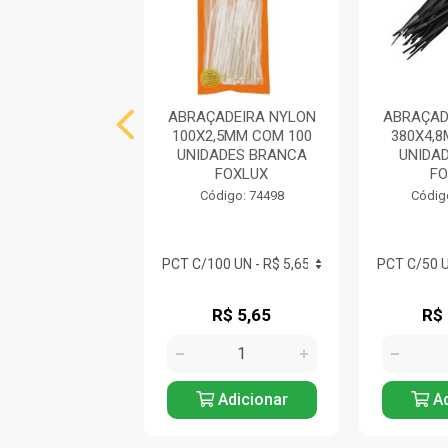
ADEIRA NYLON
ABRAÇADEIRA NYLON
ABRAÇAD
,5MM COM 100
100X2,5MM COM 100
380X4,
ADES BRANCA
UNIDADES BRANCA
UNIDA
FOXLUX
FOXLUX
FO
digo: 74488
Código: 74498
Códig
R$ 22,52
R$ 5,65
R$
Adicionar
Adicionar
Ad