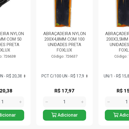
EIRA NYLON
ABRAÇADEIRA NYLON
ABRAÇADEI
8MM COM 50
200X4,8MM COM 100
200X3,5MM
DES PRETA
UNIDADES PRETA
UNIDADES
XLUX
FOXLUX
FOXL
o: 726638
Código: 726637
Código:
 20,38
R$ 17,97
R$ 15
icionar
Adicionar
Adic