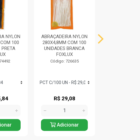
RA NYLON
ABRAÇADEIRA NYLON
ABRAÇADEIRA
 COM 100
280X4,8MM COM 100
280X3,5MM C
 PRETA
UNIDADES BRANCA
UNIDADES B
UX
FOXLUX
FOXLUX
 74492
Código: 726635
Código: 74
,84
R$ 29,08
R$ 22,5
ionar
Adicionar
Adicio