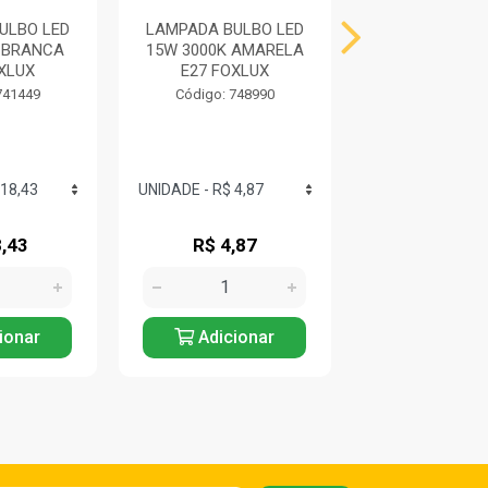
ULBO LED
LAMPADA BULBO LED
LÂMPADA BUL
 BRANCA
15W 3000K AMARELA
100W 6500K 
XLUX
E27 FOXLUX
E27 FOXL
741449
Código: 748990
Código: 741
,43
R$ 4,87
R$ 67,6
ionar
Adicionar
Adicio