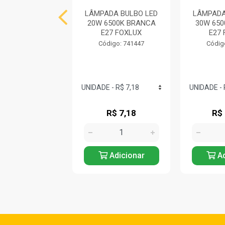
DA BULBO LED
LÂMPADA BULBO LED
LÂMPADA
6500K BRANCA
20W 6500K BRANCA
30W 65
27 FOXLUX
E27 FOXLUX
E27
digo: 741436
Código: 741447
Códig
R$ 67,61
R$ 7,18
R$
Adicionar
Adicionar
Ad