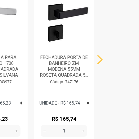
A PARA
FECHADURA PORTA DE
FECHADURA
O 1700
BANHEIRO ZM
BANHEIRO 8
UADRADA
MODENA 55MM
QUADRADA R
SILVANA
ROSETA QUADRADA 5...
PRETA FO
743977
Código: 747176
Código: 744
,23
R$ 165,74
R$ 71,7