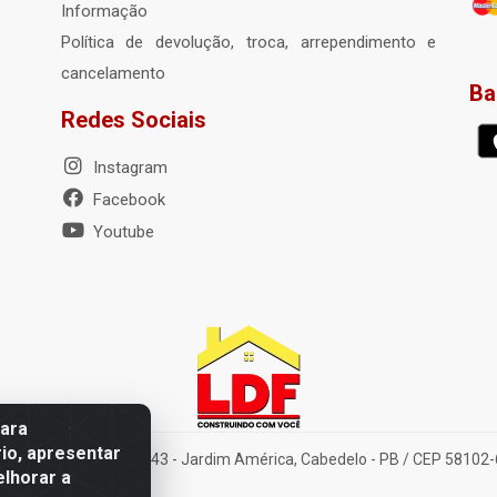
Informação
Política de devolução, troca, arrependimento e
cancelamento
Ba
Redes Sociais
Instagram
Facebook
Youtube
para
io, apresentar
elena Amorim Brito, 1343 - Jardim América, Cabedelo - PB / CEP 58102
elhorar a