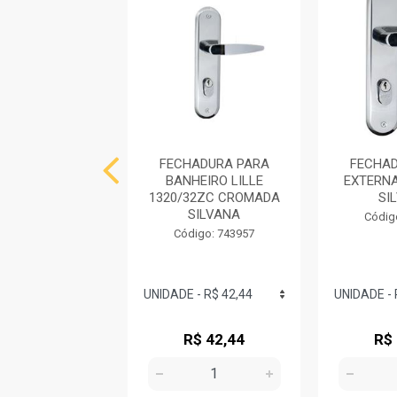
ADURA STAM
FECHADURA PARA
FECHAD
EIRO 823/35
BANHEIRO LILLE
EXTERN
RADA ROSETA
1320/32ZC CROMADA
SI
ETA FOSCO
SILVANA
Códig
digo: 744940
Código: 743957
R$ 71,79
R$ 42,44
R$