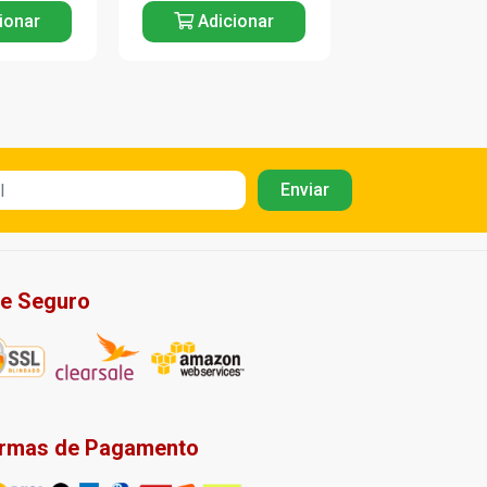
ionar
Adicionar
Adicio
te Seguro
rmas de Pagamento