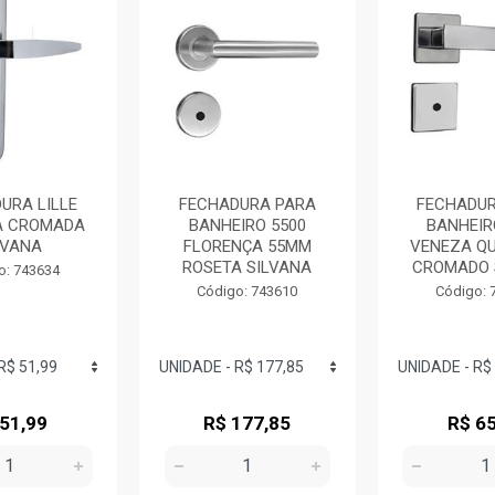
URA LILLE
FECHADURA PARA
FECHADUR
A CROMADA
BANHEIRO 5500
BANHEIR
LVANA
FLORENÇA 55MM
VENEZA Q
ROSETA SILVANA
CROMADO 
o: 743634
Código: 743610
Código: 
 51,99
R$ 177,85
R$ 65