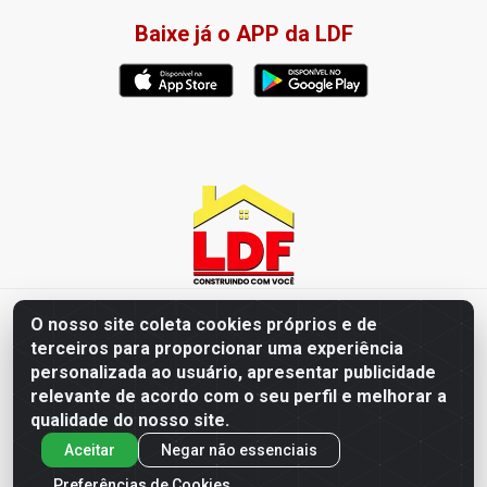
Baixe já o APP da LDF
LDF Home Center - R. Hortência Helena Amorim Brito, 1343 -
O nosso site coleta cookies próprios e de
Jardim América, Cabedelo - PB / CEP 58102-660 - CNPJ
terceiros para proporcionar uma experiência
57.477.123/0001-35
personalizada ao usuário, apresentar publicidade
relevante de acordo com o seu perfil e melhorar a
qualidade do nosso site.
Aceitar
Negar não essenciais
Preferências de Cookies