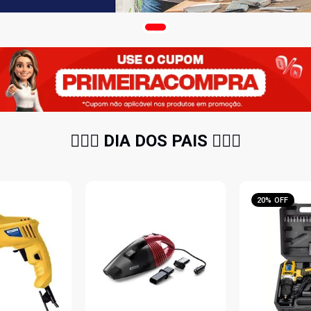
🧔🏻‍♂️ DIA DOS PAIS 🧔🏻‍♂️
20% OFF