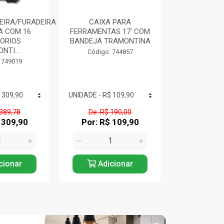
EIRA/FURADEIRA
CAIXA PARA
SERRA M
A COM 16
FERRAMENTAS 17' COM
1200W 4.3
ORIOS
BANDEJA TRAMONTINA
AMAR
NTI...
TRAMO
Código: 744857
 749019
Código:
 389,78
De: R$ 190,00
De: R$ 
 309,90
Por: R$ 109,90
Por: R$
cionar
Adicionar
Adic