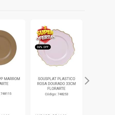
36% OFF
35% OFF
 PLASTICO
SOUSPLAT PLASTICO
BOLO DECOR
RADO 33CM
AZUL CLARO/DOURADO
TRADICIO
ARTE
33CM FLORARTE
FLOR
 748253
Código: 748255
Código: