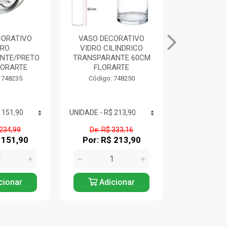
CORATIVO
VASO DECORATIVO
VASO DECO
LINDRICO
VIDRO BRANCO 24,5CM
VENEZA 
ANTE 60CM
FLORARTE
53X23CM 
ARTE
Código: 748260
Código:
 748250
 333,16
De: R$ 244,77
De: R$ 
 213,90
Por: R$ 156,90
Por: R$
cionar
Adicionar
Adic