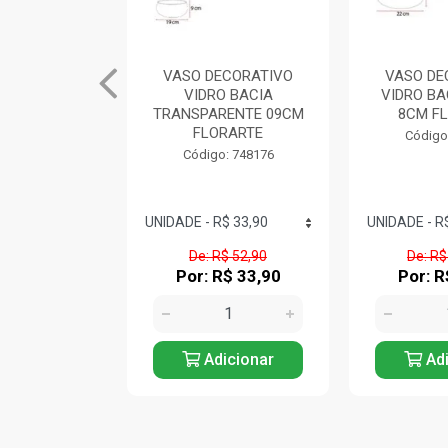
ECORATIVO
VASO DECORATIVO
VASO DE
O BACIA
VIDRO BACIA COBRE
VIDRO FLO
RENTE 09CM
8CM FLORARTE
TRANS
RARTE
FLO
Código: 748199
: 748176
Código
$ 52,90
De: R$ 150,12
De: R
R$ 33,90
Por: R$ 96,90
Por: R
icionar
Adicionar
Adi