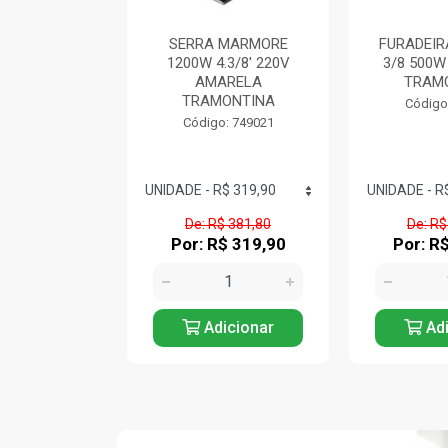
A PARA
SERRA MARMORE
FURADEIR
TAS 17' COM
1200W 4.3/8' 220V
3/8 500
TRAMONTINA
AMARELA
TRAM
TRAMONTINA
: 744857
Código
Código: 749021
$ 190,00
De: R$ 381,80
De: R$
$ 109,90
Por: R$ 319,90
Por: R
icionar
Adicionar
Adi