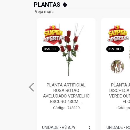
PLANTAS 🌵
Veja mais
35% OFF
35% OFF
ARTIFICIAL
PLANTA ARTIFICIAL
PLANTA A
 BOTAO
DISCHIDIA PENDURAR
ORQ
O VERMELHO
VERDE OUTONO 80CM
PHALA
 43CM ...
FLORA...
(BRANC
FLOR
: 748229
Código: 748226
Código