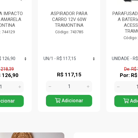
A IMPACTO
ASPIRADOR PARA
PARAFUSAD
W AMARELA
CARRO 12V 60W
A BATERI
ONTINA
TRAMONTINA
ACESS
TRAMO
: 744129
Código: 743785
Código:
 218,39
De: R$
R$ 117,15
$ 126,90
Por: R$
Adicionar
cionar
Adi