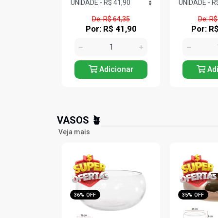
R$ 64,35
De: R$ 431,91
De: R$
R$ 41,90
Por: R$ 277,90
Por: R
icionar
Adicionar
Adi
VASOS 🪴
Veja mais
35% OFF
36% OFF