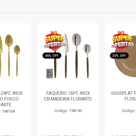
35% OFF
36% OFF
 16PC INOX
SOUSPLAT PP MARROM
SOUSPLAT
A FLORARTE
FLORARTE
ROSA DOU
FLOR
: 748140
Código: 748115
Código: