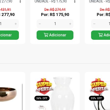
 274,44
De: R$ 22,84
De: R$
$ 175,90
Por: R$ 14,90
Por: R
cionar
Adicionar
Adi
35% OFF
36% OFF