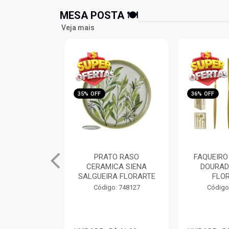
MESA POSTA 🍽️
Veja mais
36% OFF
36% OFF
O RASO
FAQUEIRO 24PC INOX
FAQUEIRO
CA SIENA
DOURADO FOSCO
CB.MADEIR
A FLORARTE
FLORARTE
Código
o: 748127
Código: 748138