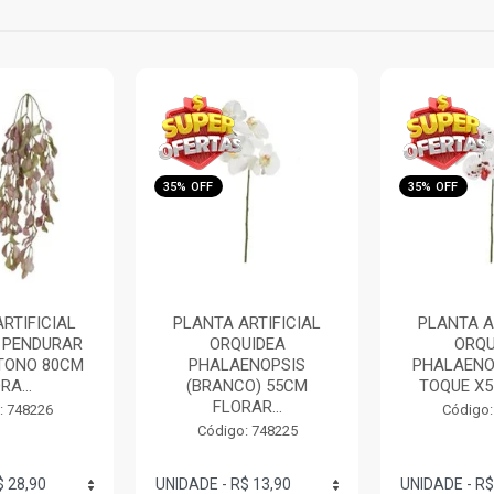
35% OFF
35% OFF
RTIFICIAL
PLANTA ARTIFICIAL
PLANTA A
UIDEA
ORQUIDEA
ORQU
ENOPSIS
PHALAENOPSIS REAL
PHALAENOP
O) 55CM
TOQUE X5 (BRANC...
28CM F
AR...
Código: 748223
Código:
: 748225