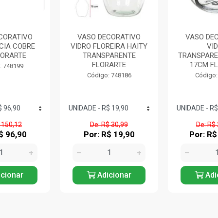
CORATIVO
VASO DECORATIVO
VASO DE
REIRA HAITY
VIDRO
VIDRO CI
PARENTE
TRANSPARENTE/PRETO
TRANSPAR
RARTE
17CM FLORARTE
FLOR
: 748186
Código: 748235
Código:
$ 30,99
De: R$ 234,99
De: R$
$ 19,90
Por: R$ 151,90
Por: R$
cionar
Adicionar
Adi