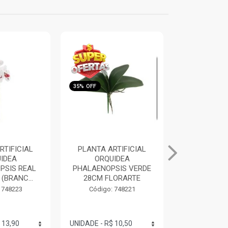
35% OFF
35% OFF
RTIFICIAL
PLANTA ARTIFICIAL
PLANTA AR
IDEA
LIRIO BRANCO 55CM
EUCALIPTO
SIS VERDE
FLORARTE
VERDE OUT
LORARTE
FLORA
Código: 748231
 748221
Código: