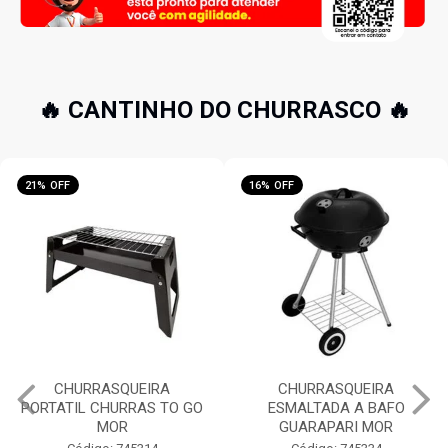
🔥 CANTINHO DO CHURRASCO 🔥
16% OFF
32% OFF
CHURRASQUEIRA
JOGO PARA CHURRASCO 2
ESMALTADA A BAFO
PEÇAS FACA 9' E GARFO
GUARAPARI MOR
INOX MOR