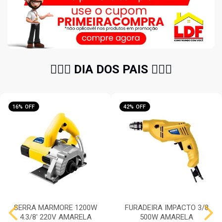
🧔🏻‍♂️ DIA DOS PAIS 🧔🏻‍♂️
16% OFF
42% OFF
SERRA MARMORE 1200W
FURADEIRA IMPACTO 3/8
4.3/8' 220V AMARELA
500W AMARELA