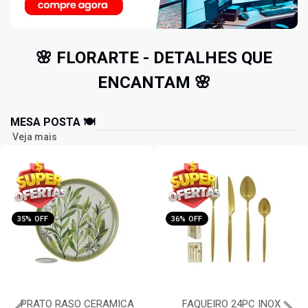
🌸 FLORARTE - DETALHES QUE
ENCANTAM 🌸
MESA POSTA 🍽️
Veja mais
36% OFF
36% OFF
FAQUEIRO 24PC INOX
FAQUEIRO 16PC INOX