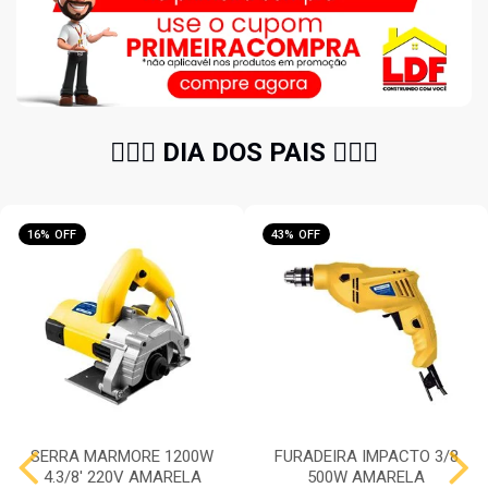
🧔🏻‍♂️ DIA DOS PAIS 🧔🏻‍♂️
16% OFF
43% OFF
SERRA MARMORE 1200W
FURADEIRA IMPACTO 3/8
4.3/8' 220V AMARELA
500W AMARELA