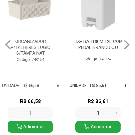
LIXEIRA TRIUM 12L COM
ESCORREDOR LOUÇAS
PEDAL BRANCO O.U
TRIUM COMPACT BRANCO
O.U
Código: 743152
Código: 743125
R$ 86,61
R$ 57,24
Adicionar
Adicionar