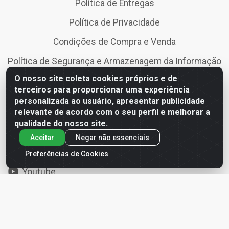
Política de Entregas
Política de Privacidade
Condições de Compra e Venda
Política de Segurança e Armazenagem da Informação
O nosso site coleta cookies próprios e de
Política de devolução, troca, arrependimento e
terceiros para proporcionar uma experiência
cancelamento
personalizada ao usuário, apresentar publicidade
relevante de acordo com o seu perfil e melhorar a
Redes Sociais
qualidade do nosso site.
Aceitar
Negar não essenciais
Instagram
Preferências de Cookies
Facebook
Youtube
Site Seguro