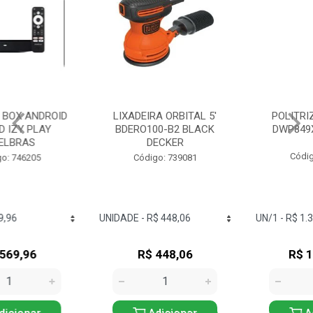
LIXADEIRA ORBITAL 5'
POLITRIZ 7' 9' 1250W
BDERO100-B2 BLACK
DWP849XB2 DEWALT
DECKER
Código: 729626
Código: 739081
R$ 448,06
R$ 1.317,58